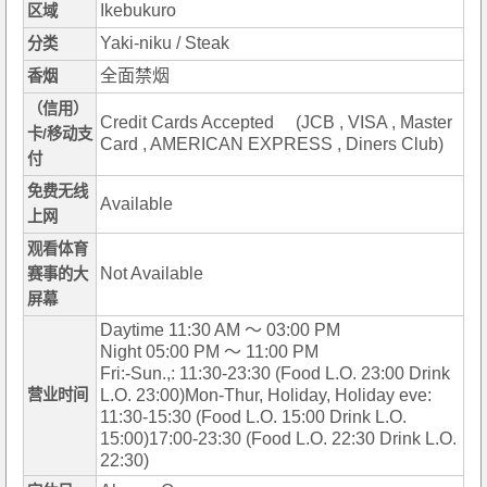
Ikebukuro
区域
Yaki-niku / Steak
分类
全面禁烟
香烟
（信用）
Credit Cards Accepted (JCB , VISA , Master
卡/移动支
Card , AMERICAN EXPRESS , Diners Club)
付
免费无线
Available
上网
观看体育
Not Available
赛事的大
屏幕
Daytime 11:30 AM ～ 03:00 PM
Night 05:00 PM ～ 11:00 PM
Fri:-Sun.,: 11:30-23:30 (Food L.O. 23:00 Drink
营业时间
L.O. 23:00)Mon-Thur, Holiday, Holiday eve:
11:30-15:30 (Food L.O. 15:00 Drink L.O.
15:00)17:00-23:30 (Food L.O. 22:30 Drink L.O.
22:30)