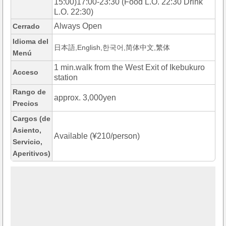
15:00)17:00-23:30 (Food L.O. 22:30 Drink
L.O. 22:30)
Always Open
Cerrado
Idioma del
日本語,English,한국어,简体中文,繁体
Menú
1 min.walk from the West Exit of Ikebukuro
Acceso
station
Rango de
approx. 3,000yen
Precios
Cargos (de
Asiento,
Available (¥210/person)
Servicio,
Aperitivos)