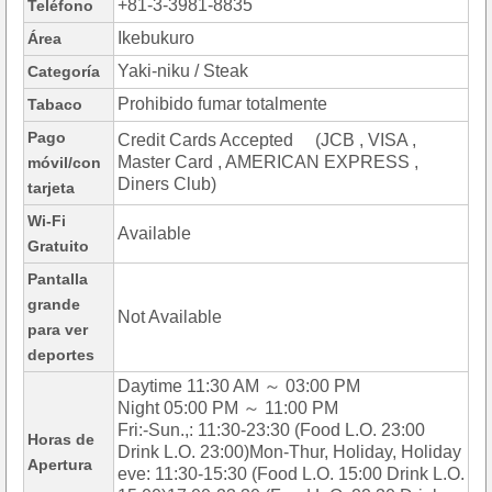
+81-3-3981-8835
Teléfono
Ikebukuro
Área
Yaki-niku / Steak
Categoría
Prohibido fumar totalmente
Tabaco
Pago
Credit Cards Accepted (JCB , VISA ,
Master Card , AMERICAN EXPRESS ,
móvil/con
Diners Club)
tarjeta
Wi-Fi
Available
Gratuito
Pantalla
grande
Not Available
para ver
deportes
Daytime 11:30 AM ～ 03:00 PM
Night 05:00 PM ～ 11:00 PM
Fri:-Sun.,: 11:30-23:30 (Food L.O. 23:00
Horas de
Drink L.O. 23:00)Mon-Thur, Holiday, Holiday
Apertura
eve: 11:30-15:30 (Food L.O. 15:00 Drink L.O.