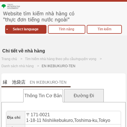
Select language
Tính năng
Tìm kiếm
Chi tiết về nhà hàng
Trang chủ
Tìm hiếm nhà hàng theo yêu cầu/nguyện vọng
Danh sách nhà hàng
EN IKEBUKURO-TEN
縁 池袋店
EN IKEBUKURO-TEN
Thông Tin Cơ Bản
Đường Đi
〒171-0021
Địa chỉ
1-18-11 Nishiikebukuro,Toshima-ku,Tokyo