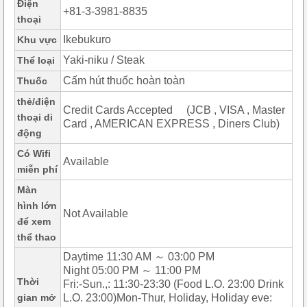
Điện
+81-3-3981-8835
thoại
Ikebukuro
Khu vực
Yaki-niku / Steak
Thể loại
Cấm hút thuốc hoàn toàn
Thuốc
thẻ/điện
Credit Cards Accepted (JCB , VISA , Master
thoại di
Card , AMERICAN EXPRESS , Diners Club)
động
Có Wifi
Available
miễn phí
Màn
hình lớn
Not Available
để xem
thể thao
Daytime 11:30 AM ～ 03:00 PM
Night 05:00 PM ～ 11:00 PM
Thời
Fri:-Sun.,: 11:30-23:30 (Food L.O. 23:00 Drink
gian mở
L.O. 23:00)Mon-Thur, Holiday, Holiday eve: