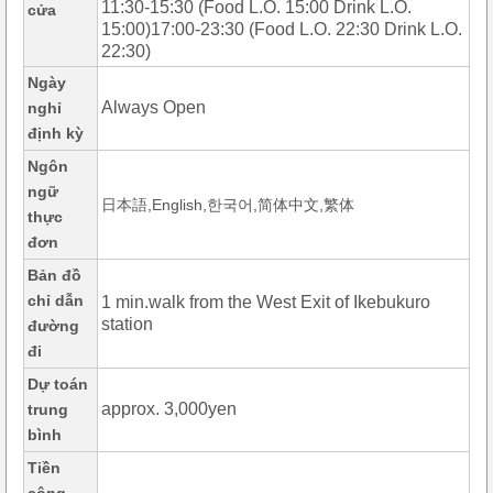
11:30-15:30 (Food L.O. 15:00 Drink L.O.
cửa
15:00)17:00-23:30 (Food L.O. 22:30 Drink L.O.
22:30)
Ngày
Always Open
nghỉ
định kỳ
Ngôn
ngữ
日本語,English,한국어,简体中文,繁体
thực
đơn
Bản đồ
chỉ dẫn
1 min.walk from the West Exit of Ikebukuro
station
đường
đi
Dự toán
approx. 3,000yen
trung
bình
Tiền