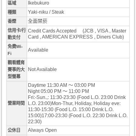
Ikebukuro
區域
Yaki-niku / Steak
種類
全面禁菸
香煙
信用卡/行
Credit Cards Accepted (JCB , VISA , Master
Card , AMERICAN EXPRESS , Diners Club)
動支付
免費Wi-
Available
Fi
觀看體育
Not Available
賽事的大
型螢幕
Daytime 11:30 AM ～ 03:00 PM
Night 05:00 PM ～ 11:00 PM
Fri:-Sun.,: 11:30-23:30 (Food L.O. 23:00 Drink
營業時間
L.O. 23:00)Mon-Thur, Holiday, Holiday eve:
11:30-15:30 (Food L.O. 15:00 Drink L.O.
15:00)17:00-23:30 (Food L.O. 22:30 Drink L.O.
22:30)
Always Open
公休日