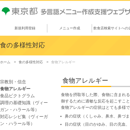
新規利用登録
メニュー作成
飲食店検索サイトへの
メニュー作成方法
外国語メニュー公開
方法
食の多様性対応
メニュー表の例
掲載メリット
写真の撮り方
ホーム
食の多様性対応
食物アレルギー
活用事例
コピー機能説明
作成マニュアル
食物アレルギー
宗教別・信念
(PDF)
食物アレルギー
食物を摂取等した際、食物に含まれる
食品ピクトグラム
御するために過敏な反応を起こすこと
調理の基礎知識（ヴィー
食物アレルギーの症状はとても多様で
ガン・ハラール等）
鼻の症状（くしゃみ、鼻水、鼻づま
対応レシピ集（ヴィーガ
ン・ハラール等）
目の症状（目のかゆみ、目の充血、