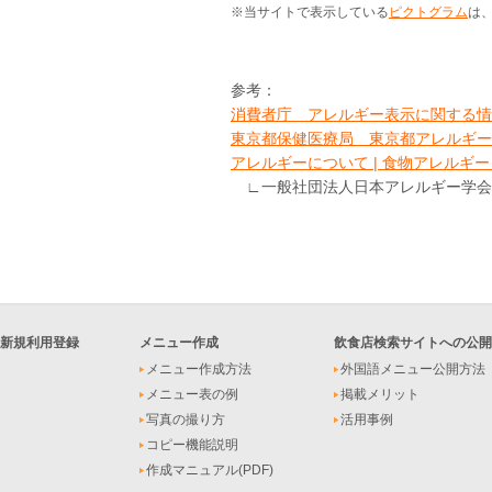
※当サイトで表示している
ピクトグラム
は
参考：
消費者庁 アレルギー表示に関する情
東京都保健医療局 東京都アレルギー情
アレルギーについて | 食物アレルギー
∟一般社団法人日本アレルギー学会
新規利用登録
メニュー作成
飲食店検索サイトへの公開
メニュー作成方法
外国語メニュー公開方法
メニュー表の例
掲載メリット
写真の撮り方
活用事例
コピー機能説明
作成マニュアル(PDF)