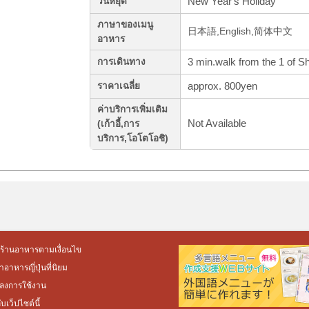
New Year's Holiday
วันหยุด
ภาษาของเมนู
日本語,English,简体中文
อาหาร
3 min.walk from the 1 of 
การเดินทาง
approx. 800yen
ราคาเฉลี่ย
ค่าบริการเพิ่มเติม
Not Available
(เก้าอี้,การ
บริการ,โอโตโอชิ)
ร้านอาหารตามเงื่อนไข
อาหารญี่ปุ่นที่นิยม
ลงการใช้งาน
กับเว็ปไซต์นี้