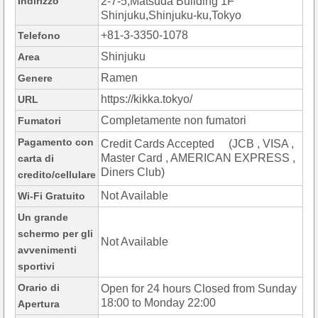
Indirizzo
2-7-5,Matsuda Building 1F
Shinjuku,Shinjuku-ku,Tokyo
+81-3-3350-1078
Telefono
Shinjuku
Area
Ramen
Genere
https://kikka.tokyo/
URL
Completamente non fumatori
Fumatori
Pagamento con
Credit Cards Accepted (JCB , VISA ,
Master Card , AMERICAN EXPRESS ,
carta di
Diners Club)
credito/cellulare
Not Available
Wi-Fi Gratuito
Un grande
schermo per gli
Not Available
avvenimenti
sportivi
Orario di
Open for 24 hours Closed from Sunday
18:00 to Monday 22:00
Apertura