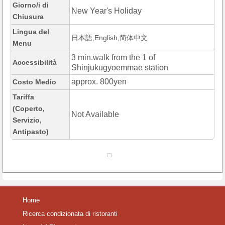
Giorno/i di
New Year's Holiday
Chiusura
Lingua del
日本語,English,简体中文
Menu
3 min.walk from the 1 of
Accessibilità
Shinjukugyoemmae station
approx. 800yen
Costo Medio
Tariffa
(Coperto,
Not Available
Servizio,
Antipasto)
Home
Ricerca condizionata di ristoranti