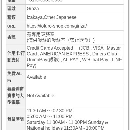
電話
Ginza
區域
Izakaya,Other Japanese
種類
https://tofuro-shop.com/ginza/
URL
有專用吸菸室
香煙
(僅供吸菸的吸菸室（禁止飲食）)
Credit Cards Accepted (JCB , VISA , Master
信用卡/行
Card , AMERICAN EXPRESS , Diners Club ,
UnionPay(銀聯) , ALIPAY , WeChat Pay , LINE
動支付
Pay)
免費Wi-
Available
Fi
觀看體育
Not Available
賽事的大
型螢幕
11:30 AM ～ 02:30 PM
05:00 AM ～ 11:00 PM
營業時間
Saturday 11:30AM - 11:00PM Sunday &
National holidays 11:30AM - 10:00PM