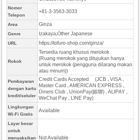
Nomor
+81-3-3563-3033
Telepon
Ginza
Area
Izakaya,Other Japanese
Genre
https://tofuro-shop.com/ginza/
URL
Tersedia ruang khusus merokok
(Ruang merokok yang ditujukan hanya
Rokok
untuk merokok (pengguna dilarang makan
atau minum))
Credit Cards Accepted (JCB , VISA ,
Pembayaran
Master Card , AMERICAN EXPRESS ,
dengan kartu
Diners Club , UnionPay(銀聯) , ALIPAY ,
kredit/seluler
WeChat Pay , LINE Pay)
Lingkungan
Available
Wi-Fi Gratis
Layar besar
untuk
Not Available
menyaksikan