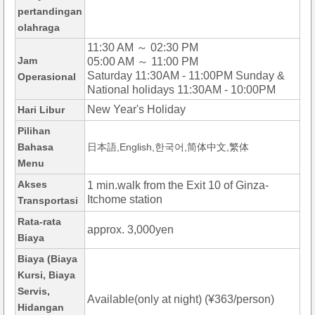
pertandingan
olahraga
11:30 AM ～ 02:30 PM
Jam
05:00 AM ～ 11:00 PM
Saturday 11:30AM - 11:00PM Sunday &
Operasional
National holidays 11:30AM - 10:00PM
New Year's Holiday
Hari Libur
Pilihan
Bahasa
日本語,English,한국어,简体中文,繁体
Menu
Akses
1 min.walk from the Exit 10 of Ginza-
Itchome station
Transportasi
Rata-rata
approx. 3,000yen
Biaya
Biaya (Biaya
Kursi, Biaya
Servis,
Available(only at night) (¥363/person)
Hidangan