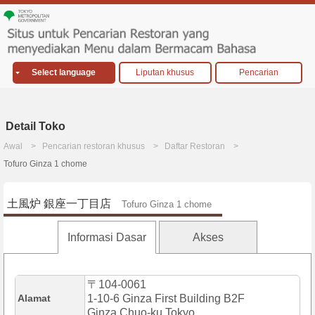
Select language
Liputan khusus
Pencarian
Detail Toko
Awal
Pencarian restoran khusus
Daftar Restoran
Tofuro Ginza 1 chome
土風炉 銀座一丁目店
Tofuro Ginza 1 chome
Informasi Dasar
Akses
〒104-0061
Alamat
1-10-6 Ginza First Building B2F
Ginza,Chuo-ku,Tokyo