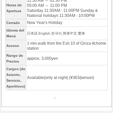
11:30 AM ～ 02:30 PM
Horas de
05:00 AM ～ 11:00 PM
Saturday 11:30AM - 11:00PM Sunday &
Apertura
National holidays 11:30AM - 10:00PM
New Year's Holiday
Cerrado
Idioma del
日本語,English,한국어,简体中文,繁体
Menú
1 min.walk from the Exit 10 of Ginza-Itchome
Acceso
station
Rango de
approx. 3,000yen
Precios
Cargos (de
Asiento,
Available(only at night) (¥363/person)
Servicio,
Aperitivos)