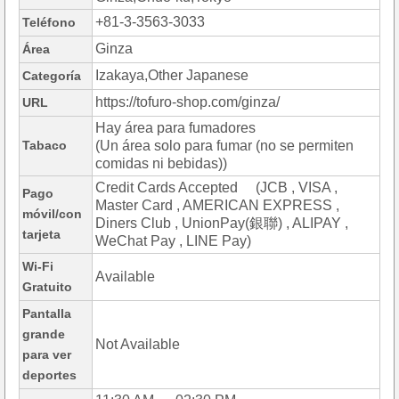
+81-3-3563-3033
Teléfono
Ginza
Área
Izakaya,Other Japanese
Categoría
https://tofuro-shop.com/ginza/
URL
Hay área para fumadores
Tabaco
(Un área solo para fumar (no se permiten
comidas ni bebidas))
Credit Cards Accepted (JCB , VISA ,
Pago
Master Card , AMERICAN EXPRESS ,
móvil/con
Diners Club , UnionPay(銀聯) , ALIPAY ,
tarjeta
WeChat Pay , LINE Pay)
Wi-Fi
Available
Gratuito
Pantalla
grande
Not Available
para ver
deportes