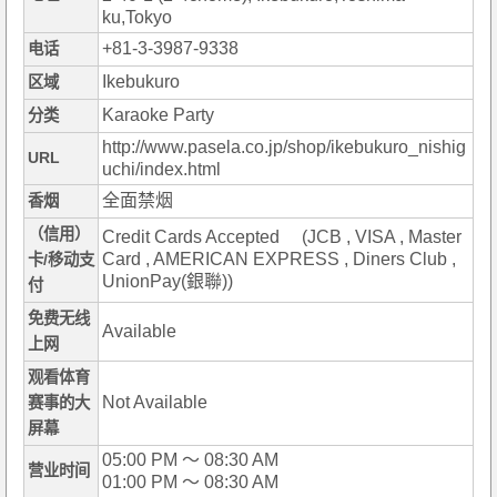
ku,Tokyo
+81-3-3987-9338
电话
Ikebukuro
区域
Karaoke Party
分类
http://www.pasela.co.jp/shop/ikebukuro_nishig
URL
uchi/index.html
全面禁烟
香烟
（信用）
Credit Cards Accepted (JCB , VISA , Master
Card , AMERICAN EXPRESS , Diners Club ,
卡/移动支
UnionPay(銀聯))
付
免费无线
Available
上网
观看体育
Not Available
赛事的大
屏幕
05:00 PM ～ 08:30 AM
营业时间
01:00 PM ～ 08:30 AM