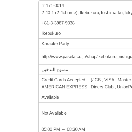
〒171-0014
2-40-1 (2-4chome), Ikebukuro,Toshima-ku,Tok
+81-3-3987-9338
Ikebukuro
Karaoke Party
http://www.pasela.co.jp/shop/ikebukuro_nishigu
ممنوع التدخين
Credit Cards Accepted (JCB , VISA , Master 
AMERICAN EXPRESS , Diners Club , Union
Available
Not Available
05:00 PM ～ 08:30 AM