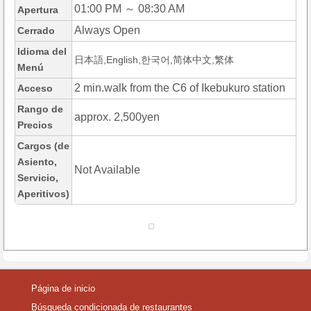
01:00 PM ～ 08:30 AM
Apertura
Always Open
Cerrado
Idioma del
日本語,English,한국어,简体中文,繁体
Menú
2 min.walk from the C6 of Ikebukuro station
Acceso
Rango de
approx. 2,500yen
Precios
Cargos (de
Asiento,
Not Available
Servicio,
Aperitivos)
Página de inicio
Búsqueda condicionada de restaurantes