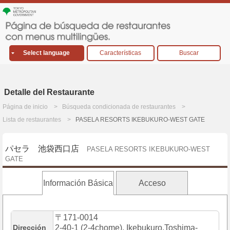
Select language
Características
Buscar
Detalle del Restaurante
Página de inicio
Búsqueda condicionada de restaurantes
Lista de restaurantes
PASELA RESORTS IKEBUKURO-WEST GATE
パセラ 池袋西口店
PASELA RESORTS IKEBUKURO-WEST
GATE
Información Básica
Acceso
〒171-0014
Dirección
2-40-1 (2-4chome), Ikebukuro,Toshima-