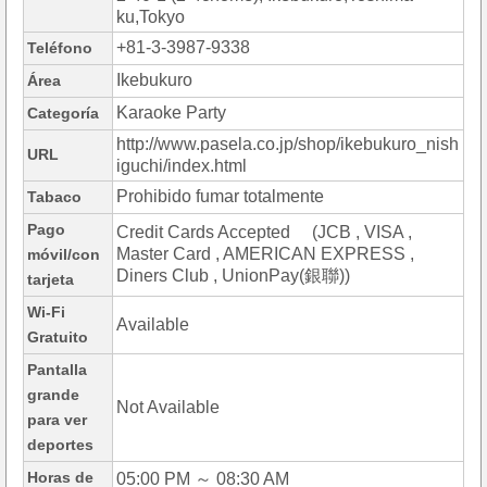
ku,Tokyo
+81-3-3987-9338
Teléfono
Ikebukuro
Área
Karaoke Party
Categoría
http://www.pasela.co.jp/shop/ikebukuro_nish
URL
iguchi/index.html
Prohibido fumar totalmente
Tabaco
Pago
Credit Cards Accepted (JCB , VISA ,
Master Card , AMERICAN EXPRESS ,
móvil/con
Diners Club , UnionPay(銀聯))
tarjeta
Wi-Fi
Available
Gratuito
Pantalla
grande
Not Available
para ver
deportes
Horas de
05:00 PM ～ 08:30 AM