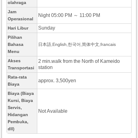
olahraga
Jam
Night 05:00 PM ～ 11:00 PM
Operasional
Sunday
Hari Libur
Pilihan
Bahasa
日本語,English,한국어,简体中文,francais
Menu
Akses
2 min.walk from the North of Kameido
station
Transportasi
Rata-rata
approx. 3,500yen
Biaya
Biaya (Biaya
Kursi, Biaya
Servis,
Not Available
Hidangan
Pembuka,
dll)