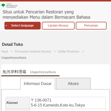
Select language
Liputan khusus
Pencarian
Detail Toko
Awal
Pencarian restoran khusus
Daftar Restoran
Uogashiryourikura
魚河岸料理蔵
Uogashiryourikura
Informasi Dasar
Akses
〒136-0071
Alamat
5-6-15 Kameido,Koto-ku,Tokyo