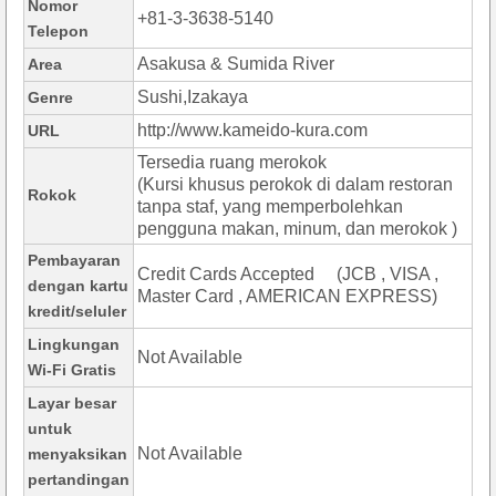
Nomor
+81-3-3638-5140
Telepon
Asakusa & Sumida River
Area
Sushi,Izakaya
Genre
http://www.kameido-kura.com
URL
Tersedia ruang merokok
(Kursi khusus perokok di dalam restoran
Rokok
tanpa staf, yang memperbolehkan
pengguna makan, minum, dan merokok )
Pembayaran
Credit Cards Accepted (JCB , VISA ,
dengan kartu
Master Card , AMERICAN EXPRESS)
kredit/seluler
Lingkungan
Not Available
Wi-Fi Gratis
Layar besar
untuk
Not Available
menyaksikan
pertandingan