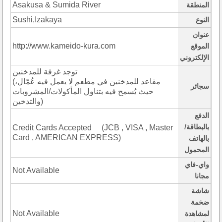
Asakusa & Sumida River
المنطقة
Sushi,Izakaya
النوع
عنوان
http://www.kameido-kura.com
الموقع
الإلكتروني
توجد غرفة للمدخنين
(مقاعد للمدخنين في مطعم لا يعمل فيه عُمّال،
سجائر
حيث يُسمح فيه بتناول المأكولات/المشروبات
والتدخين)
الدفع
بالبطاقة/
Credit Cards Accepted (JCB , VISA , Master
Card , AMERICAN EXPRESS)
بالهاتف
المحمول
واي-فاي
Not Available
مجانا
شاشة
ضخمة
Not Available
لمشاهدة