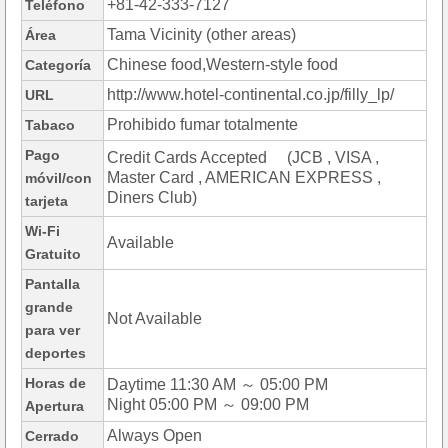
+81-42-333-7127
Teléfono
Tama Vicinity (other areas)
Área
Chinese food,Western-style food
Categoría
http://www.hotel-continental.co.jp/filly_lp/
URL
Prohibido fumar totalmente
Tabaco
Pago
Credit Cards Accepted (JCB , VISA ,
Master Card , AMERICAN EXPRESS ,
móvil/con
Diners Club)
tarjeta
Wi-Fi
Available
Gratuito
Pantalla
grande
Not Available
para ver
deportes
Horas de
Daytime 11:30 AM ～ 05:00 PM
Night 05:00 PM ～ 09:00 PM
Apertura
Always Open
Cerrado