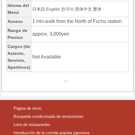
Idioma del
日本語,English,한국어,简体中文,繁体
Menú
1 min.walk from the North of Fuchu station
Acceso
Rango de
approx. 3,000yen
Precios
Cargos (de
Asiento,
Not Available
Servicio,
Aperitivos)
Página de inicio
Búsqueda condicionada de restaurantes
Lista de restaurantes
Introducción de la comida popular japonesa