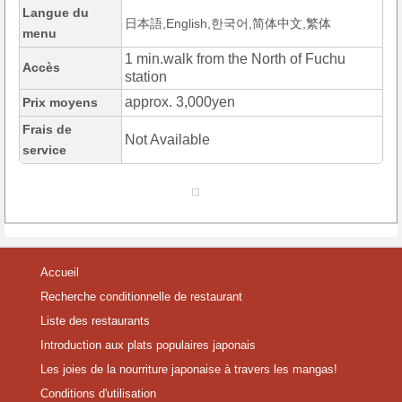
Langue du
日本語,English,한국어,简体中文,繁体
menu
1 min.walk from the North of Fuchu
Accès
station
approx. 3,000yen
Prix moyens
Frais de
Not Available
service
Accueil
Recherche conditionnelle de restaurant
Liste des restaurants
Introduction aux plats populaires japonais
Les joies de la nourriture japonaise à travers les mangas!
Conditions d'utilisation