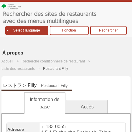
Select language
Fonction
Rechercher
À propos
Accueil
Recherche conditionnelle de restaurant
Liste des restaurants
Restaurant Filly
レストラン Filly
Restaurant Filly
Information de
base
Accès
〒183-0055
Adresse