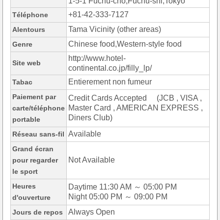
1-5-1 Fuchu-cho,Fuchu-shi,Tokyo
+81-42-333-7127
Téléphone
Tama Vicinity (other areas)
Alentours
Chinese food,Western-style food
Genre
http://www.hotel-
Site web
continental.co.jp/filly_lp/
Entierement non fumeur
Tabac
Paiement par
Credit Cards Accepted (JCB , VISA ,
Master Card , AMERICAN EXPRESS ,
carte/téléphone
Diners Club)
portable
Available
Réseau sans-fil
Grand écran
Not Available
pour regarder
le sport
Heures
Daytime 11:30 AM ～ 05:00 PM
Night 05:00 PM ～ 09:00 PM
d'ouverture
Always Open
Jours de repos