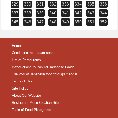
329
330
331
332
333
334
335
336
337
338
339
340
341
342
343
344
345
346
347
348
349
350
351
352
Home
Conditional restaurant search
List of Restaurants
Introductions to Popular Japanese Foods
The joys of Japanese food through manga!
Terms of Use
Site Policy
About Our Website
Restaurant Menu Creation Site
Table of Food Pictograms