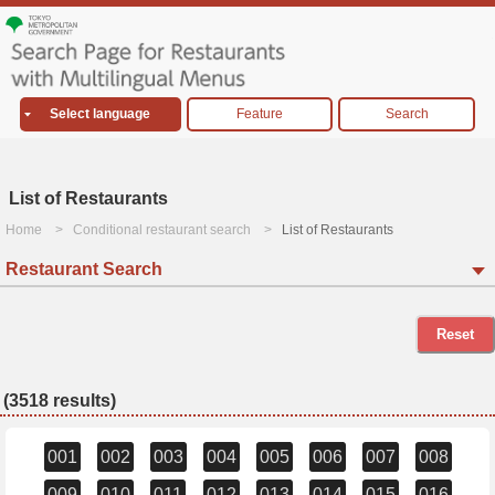
Select language
Feature
Search
List of Restaurants
Home
Conditional restaurant search
List of Restaurants
Restaurant Search
Reset
(3518 results)
001
002
003
004
005
006
007
008
009
010
011
012
013
014
015
016