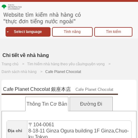
Select language
Tính năng
Tìm kiếm
Chi tiết về nhà hàng
Trang chủ
Tìm hiếm nhà hàng theo yêu cầu/nguyện vọng
Danh sách nhà hàng
Cafe Planet Chocolat
Cafe Planet Chocolat 銀座本店
Cafe Planet Chocolat
Thông Tin Cơ Bản
Đường Đi
〒104-0061
Địa chỉ
8-18-11 Ginza Ogura building 1F Ginza,Chuo-
ku,Tokyo