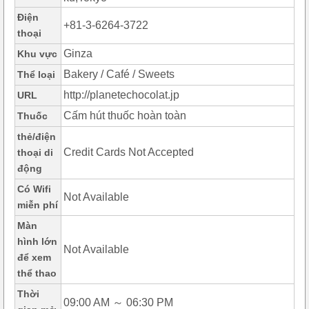
Điện
+81-3-6264-3722
thoại
Ginza
Khu vực
Bakery / Café / Sweets
Thể loại
http://planetechocolat.jp
URL
Cấm hút thuốc hoàn toàn
Thuốc
thẻ/điện
Credit Cards Not Accepted
thoại di
động
Có Wifi
Not Available
miễn phí
Màn
hình lớn
Not Available
để xem
thể thao
Thời
09:00 AM ～ 06:30 PM