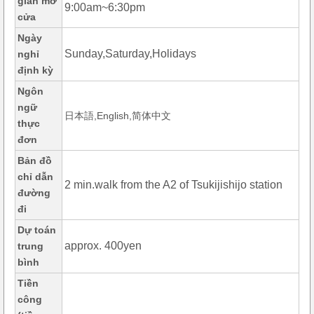
gian mở
9:00am~6:30pm
cửa
Ngày
Sunday,Saturday,Holidays
nghỉ
định kỳ
Ngôn
ngữ
日本語,English,简体中文
thực
đơn
Bản đồ
chỉ dẫn
2 min.walk from the A2 of Tsukijishijo station
đường
đi
Dự toán
approx. 400yen
trung
bình
Tiền
công