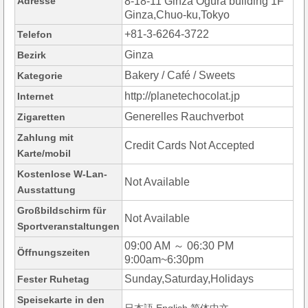
Adresse
8-18-11 Ginza Ogura building 1F
Ginza,Chuo-ku,Tokyo
+81-3-6264-3722
Telefon
Ginza
Bezirk
Bakery / Café / Sweets
Kategorie
http://planetechocolat.jp
Internet
Generelles Rauchverbot
Zigaretten
Zahlung mit
Credit Cards Not Accepted
Karte/mobil
Kostenlose W-Lan-
Not Available
Ausstattung
Großbildschirm für
Not Available
Sportveranstaltungen
09:00 AM ～ 06:30 PM
Öffnungszeiten
9:00am~6:30pm
Sunday,Saturday,Holidays
Fester Ruhetag
Speisekarte in den