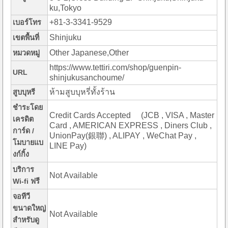
ku,Tokyo
+81-3-3341-9529
เบอร์โทร
Shinjuku
เขตพื้นที่
Other Japanese,Other
หมวดหมู่
https://www.tettiri.com/shop/guenpin-
URL
shinjukusanchoume/
ห้ามสูบบุหรี่ทั้งร้าน
สูบบุหรี
ชำระโดย
Credit Cards Accepted (JCB , VISA , Master
เครดิต
Card , AMERICAN EXPRESS , Diners Club ,
การ์ด /
UnionPay(銀聯) , ALIPAY , WeChat Pay ,
โมบายแบ
LINE Pay)
งก์กิ้ง
บริการ
Not Available
Wi-fi ฟรี
จอทีวี
ขนาดใหญ่
Not Available
สำหรับดู