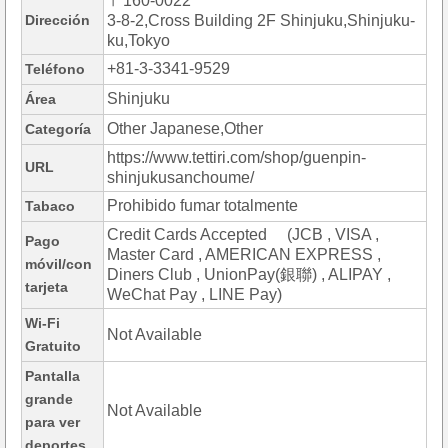
〒160-0022
Dirección
3-8-2,Cross Building 2F Shinjuku,Shinjuku-
ku,Tokyo
+81-3-3341-9529
Teléfono
Shinjuku
Área
Other Japanese,Other
Categoría
https://www.tettiri.com/shop/guenpin-
URL
shinjukusanchoume/
Prohibido fumar totalmente
Tabaco
Credit Cards Accepted (JCB , VISA ,
Pago
Master Card , AMERICAN EXPRESS ,
móvil/con
Diners Club , UnionPay(銀聯) , ALIPAY ,
tarjeta
WeChat Pay , LINE Pay)
Wi-Fi
Not Available
Gratuito
Pantalla
grande
Not Available
para ver
deportes