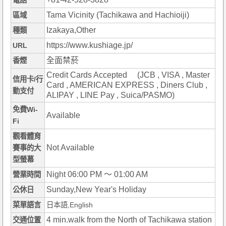
電話
Tama Vicinity (Tachikawa and Hachioiji)
區域
Izakaya,Other
種類
https://www.kushiage.jp/
URL
全面禁菸
香煙
Credit Cards Accepted (JCB , VISA , Master
信用卡/行
Card , AMERICAN EXPRESS , Diners Club ,
動支付
ALIPAY , LINE Pay , Suica/PASMO)
免費Wi-
Available
Fi
觀看體育
Not Available
賽事的大
型螢幕
Night 06:00 PM ～ 01:00 AM
營業時間
Sunday,New Year's Holiday
公休日
菜單語言
日本語,English
4 min.walk from the North of Tachikawa station
交通位置