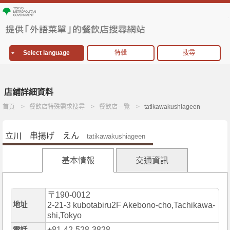
Select language
特輯
搜尋
店鋪詳細資料
首頁
餐飲店特殊需求搜尋
餐飲店一覽
tatikawakushiageen
立川 串揚げ えん
tatikawakushiageen
基本情報
交通資訊
〒190-0012
地址
2-21-3 kubotabiru2F Akebono-cho,Tachikawa-
shi,Tokyo
+81-42-528-3828