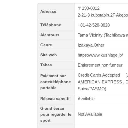
〒190-0012
Adresse
2-21-3 kubotabiru2F Akeb
+81-42-528-3828
Téléphone
Tama Vicinity (Tachikawa a
Alentours
Izakaya,Other
Genre
https://www.kushiage.jp/
Site web
Entierement non fumeur
Tabac
Credit Cards Accepted (J
Paiement par
AMERICAN EXPRESS , Dine
carte/téléphone
portable
Suica/PASMO)
Available
Réseau sans-fil
Grand écran
Not Available
pour regarder le
sport