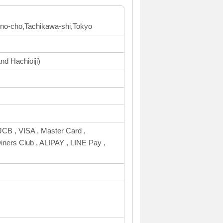
ono-cho,Tachikawa-shi,Tokyo
nd Hachioiji)
CB , VISA , Master Card ,
rs Club , ALIPAY , LINE Pay ,