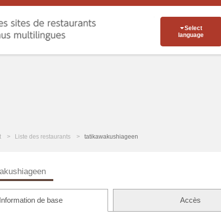
Select
language
t
Liste des restaurants
tatikawakushiageen
wakushiageen
Information de base
Accès