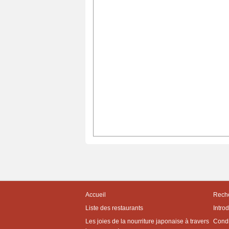
Accueil
Reche
Liste des restaurants
Intro
Les joies de la nourriture japonaise à travers
Condit