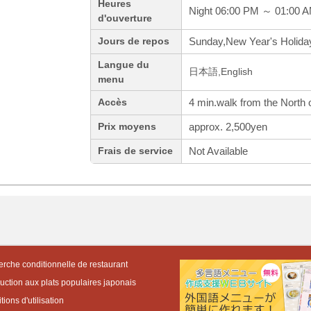
Heures
Night 06:00 PM ～ 01:00 
d'ouverture
Sunday,New Year's Holida
Jours de repos
Langue du
日本語,English
menu
4 min.walk from the North 
Accès
approx. 2,500yen
Prix moyens
Not Available
Frais de service
rche conditionnelle de restaurant
duction aux plats populaires japonais
ions d'utilisation