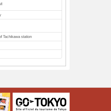
AM
y
of Tachikawa station