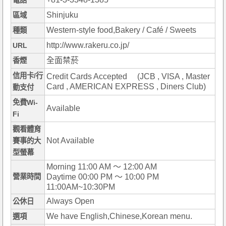
電話
Shinjuku
區域
Western-style food,Bakery / Café / Sweets
種類
http://www.rakeru.co.jp/
URL
全面禁菸
香煙
信用卡/行
Credit Cards Accepted (JCB , VISA , Master
Card , AMERICAN EXPRESS , Diners Club)
動支付
免費Wi-
Available
Fi
觀看體育
Not Available
賽事的大
型螢幕
Morning 11:00 AM ～ 12:00 AM
營業時間
Daytime 00:00 PM ～ 10:00 PM
11:00AM~10:30PM
Always Open
公休日
We have English,Chinese,Korean menu.
選項