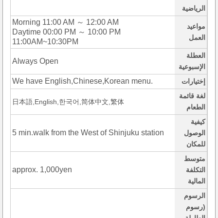
الرياضية
Morning 11:00 AM ～ 12:00 AM
مواعيد
Daytime 00:00 PM ～ 10:00 PM
العمل
11:00AM~10:30PM
العطلة
Always Open
الإسبوعية
We have English,Chinese,Korean menu.
إختيارات
لغة قائمة
日本語,English,한국어,简体中文,繁体
الطعام
كيفية
5 min.walk from the West of Shinjuku station
الوصول
للمكان
متوسط
approx. 1,000yen
التكلفة
المالية
الرسوم
(رسوم