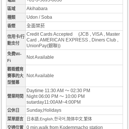
電話
Akihabara
區域
Udon / Soba
種類
全面禁菸
香煙
Credit Cards Accepted (JCB , VISA , Master
信用卡/行
Card , AMERICAN EXPRESS , Diners Club ,
動支付
UnionPay(銀聯))
免費Wi-
Not Available
Fi
觀看體育
Not Available
賽事的大
型螢幕
Daytime 11:30 AM ～ 02:30 PM
營業時間
Night 06:00 PM ～ 10:00 PM
sutarday11:00AM~4:00PM
Sunday,Holidays
公休日
菜單語言
日本語,English,한국어,简体中文,繁体
0 min.walk from Kodemmacho station
交通位置