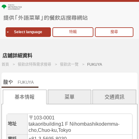
Select language
特輯
搜尋
店鋪詳細資料
首頁
餐飲店特殊需求搜尋
餐飲店一覽
FUKUYA
馥や
FUKUYA
基本情報
菜單
交通資訊
〒103-0001
地址
takaoribuilding1 F Nihombashikodemma-
cho,Chuo-ku,Tokyo
+81-3-5695-8030