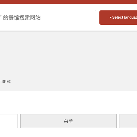
Select langua
r SPEC
菜单