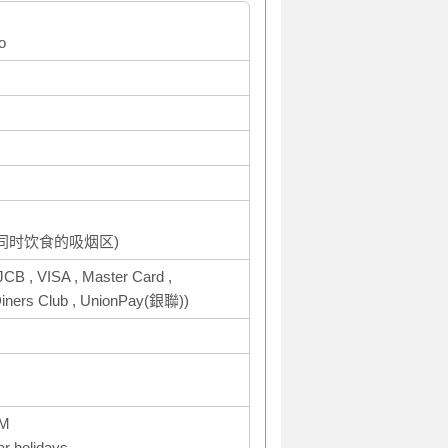
o
同时饮食的吸烟区)
CB , VISA , Master Card ,
ers Club , UnionPay(銀聯))
PM
ar holidays