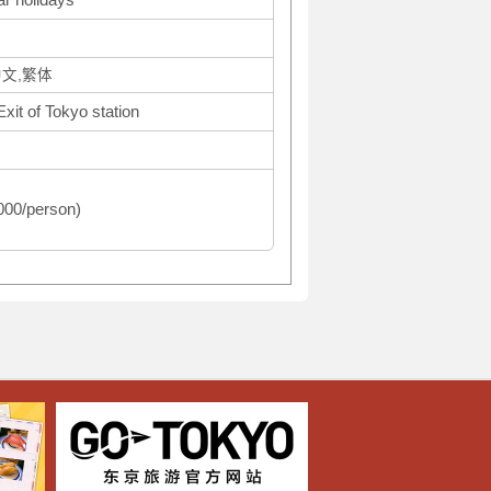
中文,繁体
xit of Tokyo station
1000/person)