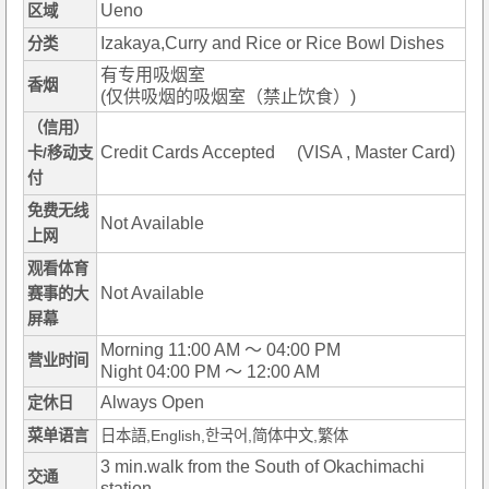
Ueno
区域
Izakaya,Curry and Rice or Rice Bowl Dishes
分类
有专用吸烟室
香烟
(仅供吸烟的吸烟室（禁止饮食）)
（信用）
Credit Cards Accepted (VISA , Master Card)
卡/移动支
付
免费无线
Not Available
上网
观看体育
Not Available
赛事的大
屏幕
Morning 11:00 AM ～ 04:00 PM
营业时间
Night 04:00 PM ～ 12:00 AM
Always Open
定休日
菜单语言
日本語,English,한국어,简体中文,繁体
3 min.walk from the South of Okachimachi
交通
station