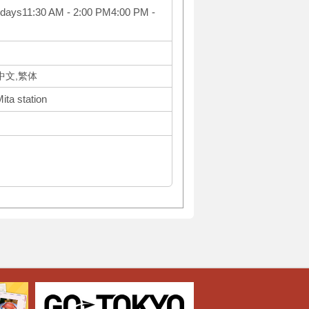
idays11:30 AM - 2:00 PM4:00 PM -
体中文,繁体
ita station