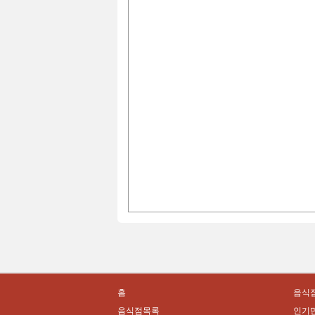
홈
음식점
음식점목록
인기