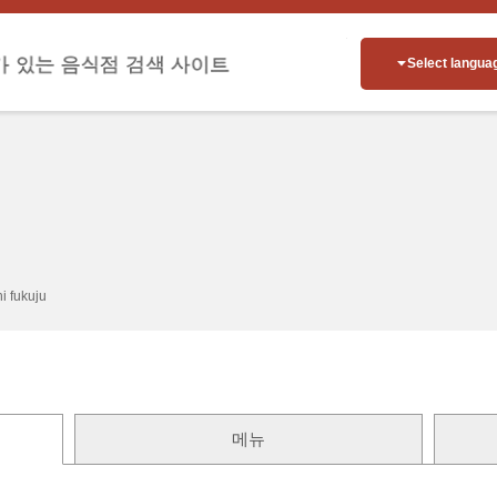
Select langua
i fukuju
메뉴