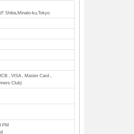
B1F Shiba,Minato-ku,Tokyo
CB , VISA , Master Card ,
ners Club)
0 PM
PM