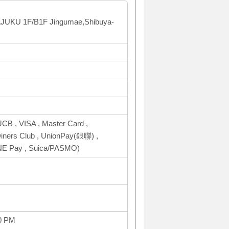
UKU 1F/B1F Jingumae,Shibuya-
CB , VISA , Master Card ,
ers Club , UnionPay(銀聯) ,
INE Pay , Suica/PASMO)
0 PM