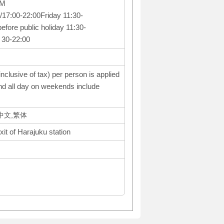
PM
17:00-22:00Friday 11:30-
efore public holiday 11:30-
 30-22:00
nclusive of tax) per person is applied
nd all day on weekends include
体中文,繁体
it of Harajuku station