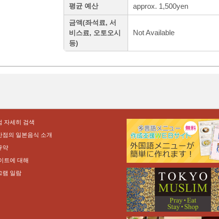
approx. 1,500yen
평균 예산
금액(좌석료, 서
Not Available
비스료, 오토오시
등)
 자세히 검색
만점의 일본음식 소개
규약
이트에 대해
그램 일람