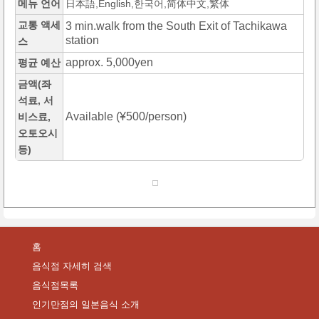
메뉴 언어
日本語,English,한국어,简体中文,繁体
교통 액세
3 min.walk from the South Exit of Tachikawa
station
스
approx. 5,000yen
평균 예산
금액(좌
석료, 서
Available (¥500/person)
비스료,
오토오시
등)
홈
음식점 자세히 검색
음식점목록
인기만점의 일본음식 소개