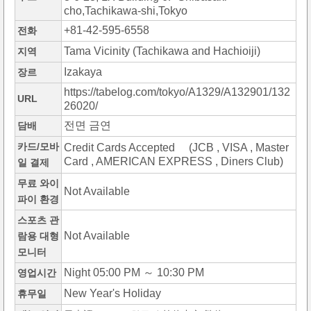
cho,Tachikawa-shi,Tokyo
+81-42-595-6558
전화
Tama Vicinity (Tachikawa and Hachioiji)
지역
Izakaya
장르
https://tabelog.com/tokyo/A1329/A132901/132
URL
26020/
전면 금연
담배
카드/모바
Credit Cards Accepted (JCB , VISA , Master
Card , AMERICAN EXPRESS , Diners Club)
일 결제
무료 와이
Not Available
파이 환경
스포츠 관
Not Available
람용 대형
모니터
Night 05:00 PM ～ 10:30 PM
영업시간
New Year's Holiday
휴무일