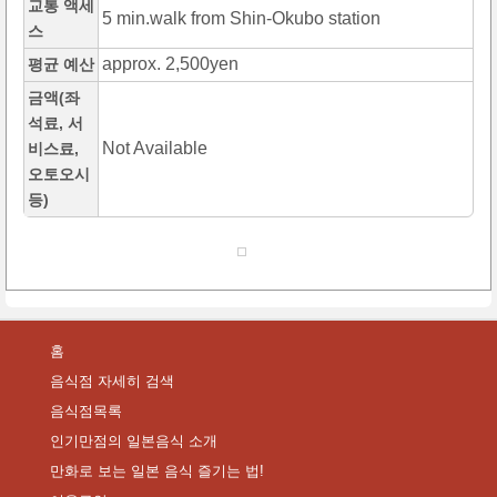
교통 액세
5 min.walk from Shin-Okubo station
스
approx. 2,500yen
평균 예산
금액(좌
석료, 서
Not Available
비스료,
오토오시
등)
홈
음식점 자세히 검색
음식점목록
인기만점의 일본음식 소개
만화로 보는 일본 음식 즐기는 법!