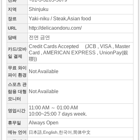
전화
Shinjuku
지역
Yaki-niku / Steak,Asian food
장르
http://delicaondoru.com/
URL
전면 금연
담배
Credit Cards Accepted (JCB , VISA , Master
카드/모바
Card , AMERICAN EXPRESS , UnionPay(銀
일 결제
聯))
무료 와이
Not Available
파이 환경
스포츠 관
Not Available
람용 대형
모니터
11:00 AM ～ 01:00 AM
영업시간
10:00~25:00 7 days week.
Always Open
휴무일
메뉴 언어
日本語,English,한국어,简体中文