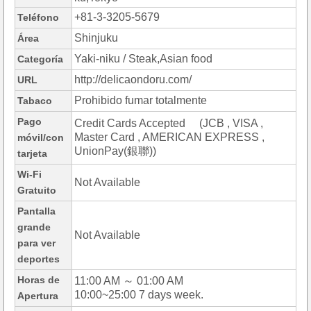
+81-3-3205-5679
Teléfono
Shinjuku
Área
Yaki-niku / Steak,Asian food
Categoría
http://delicaondoru.com/
URL
Prohibido fumar totalmente
Tabaco
Pago
Credit Cards Accepted (JCB , VISA ,
Master Card , AMERICAN EXPRESS ,
móvil/con
UnionPay(銀聯))
tarjeta
Wi-Fi
Not Available
Gratuito
Pantalla
grande
Not Available
para ver
deportes
Horas de
11:00 AM ～ 01:00 AM
10:00~25:00 7 days week.
Apertura