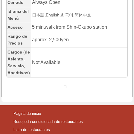
Always Open
Cerrado
Idioma del
日本語,English,한국어,简体中文
Menú
5 min.walk from Shin-Okubo station
Acceso
Rango de
approx. 2,500yen
Precios
Cargos (de
Asiento,
Not Available
Servicio,
Aperitivos)
Página de inicio
Búsqueda condicionada de restaurantes
Lista de restaurantes