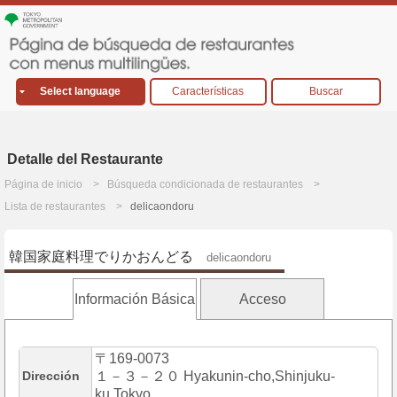
Select language
Características
Buscar
Detalle del Restaurante
Página de inicio
Búsqueda condicionada de restaurantes
Lista de restaurantes
delicaondoru
韓国家庭料理でりかおんどる
delicaondoru
Información Básica
Acceso
〒169-0073
Dirección
１－３－２０ Hyakunin-cho,Shinjuku-
ku,Tokyo