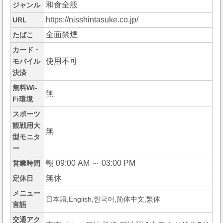
和食全般
ジャンル
https://nisshintasuke.co.jp/
URL
全面禁煙
たばこ
カード・
使用不可
モバイル
決済
無料Wi-
無
Fi環境
スポーツ
観戦用大
無
型モニタ
ー
朝 09:00 AM ～ 03:00 PM
営業時間
無休
定休日
メニュー
日本語,English,한국어,简体中文,繁体
言語
交通アク