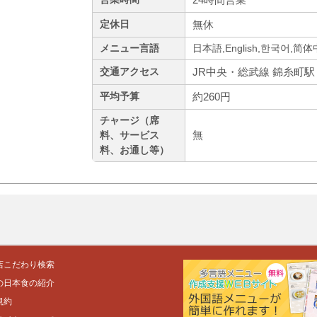
無休
定休日
メニュー言語
日本語,English,한국어,简
JR中央・総武線 錦糸町駅 S
交通アクセス
約260円
平均予算
チャージ（席
無
料、サービス
料、お通し等）
店こだわり検索
の日本食の紹介
規約