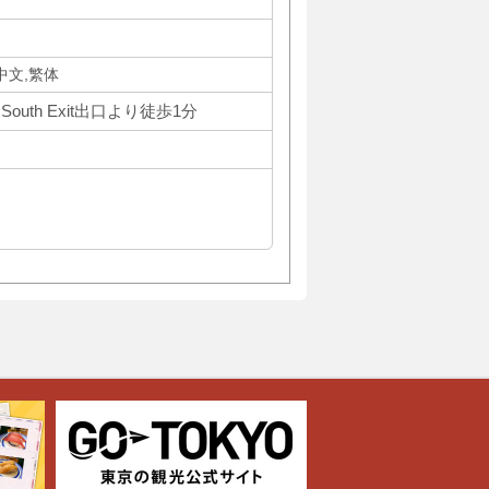
体中文,繁体
outh Exit出口より徒歩1分