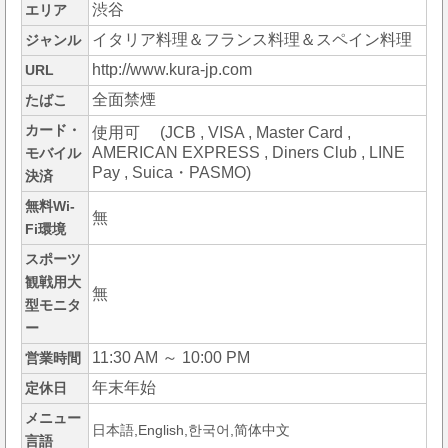
渋谷
エリア
イタリア料理＆フランス料理＆スペイン料理
ジャンル
http://www.kura-jp.com
URL
全面禁煙
たばこ
カード・
使用可 (JCB , VISA , Master Card ,
AMERICAN EXPRESS , Diners Club , LINE
モバイル
Pay , Suica・PASMO)
決済
無料Wi-
無
Fi環境
スポーツ
観戦用大
無
型モニタ
ー
11:30 AM ～ 10:00 PM
営業時間
年末年始
定休日
メニュー
日本語,English,한국어,简体中文
言語