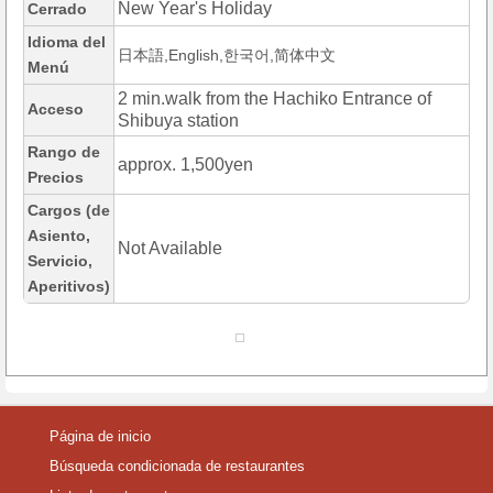
New Year's Holiday
Cerrado
Idioma del
日本語,English,한국어,简体中文
Menú
2 min.walk from the Hachiko Entrance of
Acceso
Shibuya station
Rango de
approx. 1,500yen
Precios
Cargos (de
Asiento,
Not Available
Servicio,
Aperitivos)
Página de inicio
Búsqueda condicionada de restaurantes