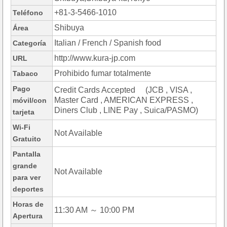
+81-3-5466-1010
Teléfono
Shibuya
Área
Italian / French / Spanish food
Categoría
http://www.kura-jp.com
URL
Prohibido fumar totalmente
Tabaco
Pago
Credit Cards Accepted (JCB , VISA ,
Master Card , AMERICAN EXPRESS ,
móvil/con
Diners Club , LINE Pay , Suica/PASMO)
tarjeta
Wi-Fi
Not Available
Gratuito
Pantalla
grande
Not Available
para ver
deportes
Horas de
11:30 AM ～ 10:00 PM
Apertura