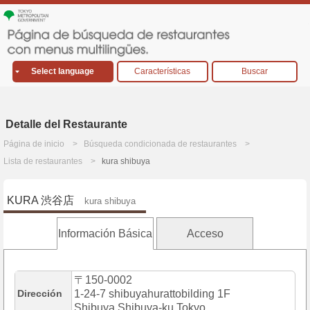
Select language
Características
Buscar
Detalle del Restaurante
Página de inicio
Búsqueda condicionada de restaurantes
Lista de restaurantes
kura shibuya
KURA 渋谷店
kura shibuya
Información Básica
Acceso
〒150-0002
Dirección
1-24-7 shibuyahurattobilding 1F
Shibuya,Shibuya-ku,Tokyo