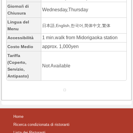
Giorno/i di
Wednesday,Thursday
Chiusura
Lingua del
日本語,English,한국어,简体中文,繁体
Menu
1 min.walk from Midorigaoka station
Accessibilità
approx. 1,000yen
Costo Medio
Tariffa
(Coperto,
Not Available
Servizio,
Antipasto)
Home
Ricerca condizionata di ristoranti
Lista dei Ristoranti