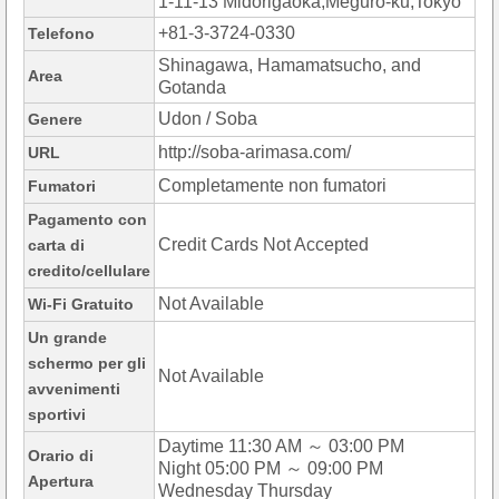
1-11-13 Midorigaoka,Meguro-ku,Tokyo
+81-3-3724-0330
Telefono
Shinagawa, Hamamatsucho, and
Area
Gotanda
Udon / Soba
Genere
http://soba-arimasa.com/
URL
Completamente non fumatori
Fumatori
Pagamento con
Credit Cards Not Accepted
carta di
credito/cellulare
Not Available
Wi-Fi Gratuito
Un grande
schermo per gli
Not Available
avvenimenti
sportivi
Daytime 11:30 AM ～ 03:00 PM
Orario di
Night 05:00 PM ～ 09:00 PM
Apertura
Wednesday Thursday