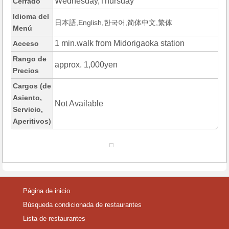
Wednesday,Thursday
Cerrado
Idioma del
日本語,English,한국어,简体中文,繁体
Menú
1 min.walk from Midorigaoka station
Acceso
Rango de
approx. 1,000yen
Precios
Cargos (de
Asiento,
Not Available
Servicio,
Aperitivos)
Página de inicio
Búsqueda condicionada de restaurantes
Lista de restaurantes