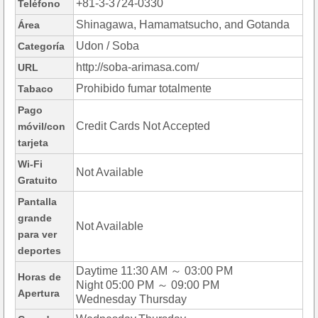
+81-3-3724-0330
Teléfono
Shinagawa, Hamamatsucho, and Gotanda
Área
Udon / Soba
Categoría
http://soba-arimasa.com/
URL
Prohibido fumar totalmente
Tabaco
Pago
Credit Cards Not Accepted
móvil/con
tarjeta
Wi-Fi
Not Available
Gratuito
Pantalla
grande
Not Available
para ver
deportes
Daytime 11:30 AM ～ 03:00 PM
Horas de
Night 05:00 PM ～ 09:00 PM
Apertura
Wednesday Thursday