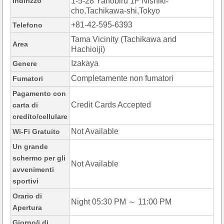
Indirizzo
1-5-28 Yanobiru 1F Nishiki-
cho,Tachikawa-shi,Tokyo
+81-42-595-6393
Telefono
Tama Vicinity (Tachikawa and
Area
Hachioiji)
Izakaya
Genere
Completamente non fumatori
Fumatori
Pagamento con
Credit Cards Accepted
carta di
credito/cellulare
Not Available
Wi-Fi Gratuito
Un grande
schermo per gli
Not Available
avvenimenti
sportivi
Orario di
Night 05:30 PM ～ 11:00 PM
Apertura
Giorno/i di