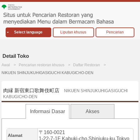
Select language
Liputan khusus
Pencarian
Detail Toko
Awal
Pencarian restoran khusus
Daftar Restoran
NIKUEN SHINJUKUHIGASIGUCHI KABUGICHO-DEN
肉縁 新宿東口歌舞伎町店
NIKUEN SHINJUKUHIGASIGUCHI
KABUGICHO-DEN
Informasi Dasar
Akses
〒160-0021
Alamat
1-22-7-1F Kabuki-cho,Shinjuku-ku,Tokyo