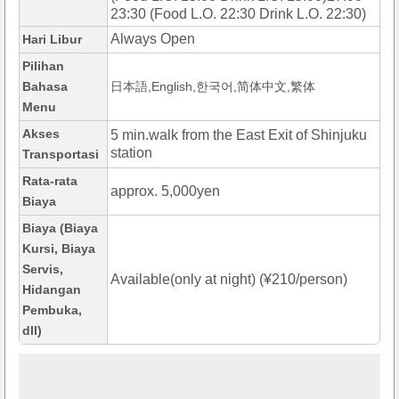
23:30 (Food L.O. 22:30 Drink L.O. 22:30)
Always Open
Hari Libur
Pilihan
Bahasa
日本語,English,한국어,简体中文,繁体
Menu
Akses
5 min.walk from the East Exit of Shinjuku
station
Transportasi
Rata-rata
approx. 5,000yen
Biaya
Biaya (Biaya
Kursi, Biaya
Servis,
Available(only at night) (¥210/person)
Hidangan
Pembuka,
dll)