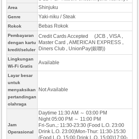
Shinjuku
Area
Yaki-niku / Steak
Genre
Bebas Rokok
Rokok
Pembayaran
Credit Cards Accepted (JCB , VISA ,
Master Card , AMERICAN EXPRESS ,
dengan kartu
Diners Club , UnionPay(銀聯))
kredit/seluler
Lingkungan
Available
Wi-Fi Gratis
Layar besar
untuk
Not Available
menyaksikan
pertandingan
olahraga
Daytime 11:30 AM ～ 03:00 PM
Night 05:00 PM ～ 11:00 PM
Jam
Fri-Sun.,: 11:30-23:30 (Food L.O. 23:00
Drink L.O. 23:00)Mon-Thur: 11:30-15:30
Operasional
(Food L.O. 15:00 Drink L.O. 15:00)17:00-