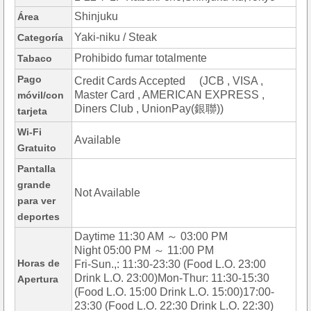
Shinjuku
Área
Yaki-niku / Steak
Categoría
Prohibido fumar totalmente
Tabaco
Pago
Credit Cards Accepted (JCB , VISA ,
Master Card , AMERICAN EXPRESS ,
móvil/con
Diners Club , UnionPay(銀聯))
tarjeta
Wi-Fi
Available
Gratuito
Pantalla
grande
Not Available
para ver
deportes
Daytime 11:30 AM ～ 03:00 PM
Night 05:00 PM ～ 11:00 PM
Horas de
Fri-Sun.,: 11:30-23:30 (Food L.O. 23:00
Drink L.O. 23:00)Mon-Thur: 11:30-15:30
Apertura
(Food L.O. 15:00 Drink L.O. 15:00)17:00-
23:30 (Food L.O. 22:30 Drink L.O. 22:30)