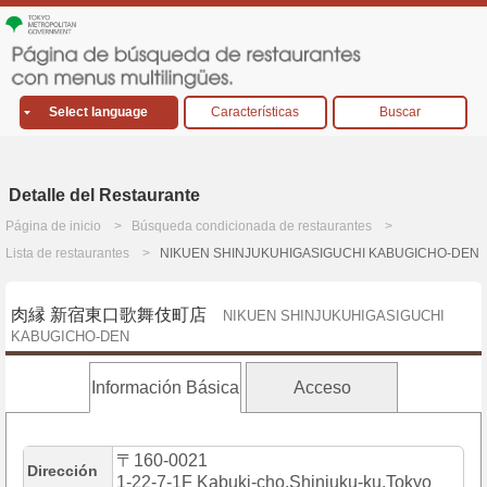
Select language
Características
Buscar
Detalle del Restaurante
Página de inicio
Búsqueda condicionada de restaurantes
Lista de restaurantes
NIKUEN SHINJUKUHIGASIGUCHI KABUGICHO-DEN
肉縁 新宿東口歌舞伎町店
NIKUEN SHINJUKUHIGASIGUCHI
KABUGICHO-DEN
Información Básica
Acceso
〒160-0021
Dirección
1-22-7-1F Kabuki-cho,Shinjuku-ku,Tokyo