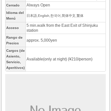
Always Open
Cerrado
Idioma del
日本語,English,한국어,简体中文,繁体
Menú
5 min.walk from the East Exit of Shinjuku
Acceso
station
Rango de
approx. 5,000yen
Precios
Cargos (de
Asiento,
Available(only at night) (¥210/person)
Servicio,
Aperitivos)