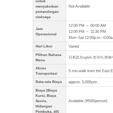
untuk
Not Available
menyaksikan
pertandingan
olahraga
12:00 PM ～ 00:00 AM
Jam
12:00 PM ～ 11:30 PM
Operasional
Mon~Sat 12:00p.m.~0:00a
Varied
Hari Libur
Pilihan Bahasa
日本語,English,한국어,简
Menu
Akses
5 min.walk from the East E
Transportasi
approx. 5,000yen
Rata-rata Biaya
Biaya (Biaya
Kursi, Biaya
Available (¥500/person)
Servis,
Hidangan
Pembuka, dll)