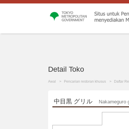
Detail Toko
Awal
Pencarian restoran khusus
Daftar Re
中目黒 グリル
Nakameguro gr