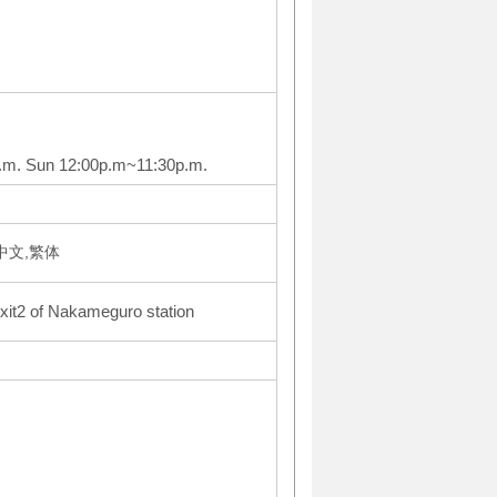
.m. Sun 12:00p.m~11:30p.m.
体中文,繁体
xit2 of Nakameguro station