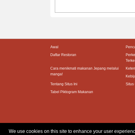
Awal
Penca
Daftar Restoran
Perk
Terke
Cara menikmati makanan Jepang melalui
Kete
manga!
Kebij
Tentang Situs Ini
Situs
Tabel Piktogram Makanan
We use cookies on this site to enhance your user experienc