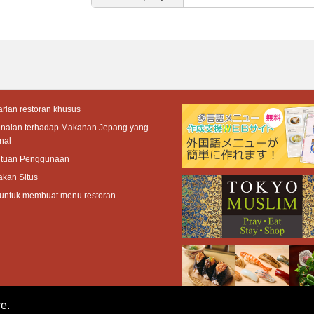
rian restoran khusus
enalan terhadap Makanan Jepang yang
nal
ntuan Penggunaan
akan Situs
 untuk membuat menu restoran.
e.