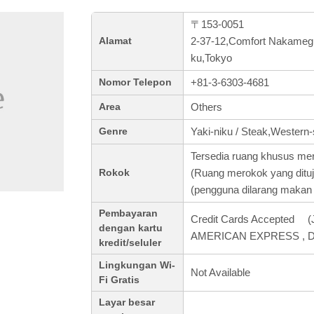
〒153-0051
2-37-12,Comfort Nakameg
Alamat
ku,Tokyo
+81-3-6303-4681
Nomor Telepon
Others
Area
Yaki-niku / Steak,Western-
Genre
Tersedia ruang khusus me
(Ruang merokok yang ditu
Rokok
(pengguna dilarang makan
Pembayaran
Credit Cards Accepted (J
dengan kartu
AMERICAN EXPRESS , Di
kredit/seluler
Lingkungan Wi-
Not Available
Fi Gratis
Layar besar