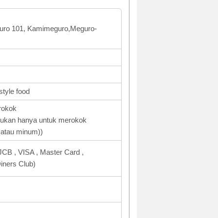
uro 101, Kamimeguro,Meguro-
style food
rokok
jukan hanya untuk merokok
 atau minum))
CB , VISA , Master Card ,
ners Club)