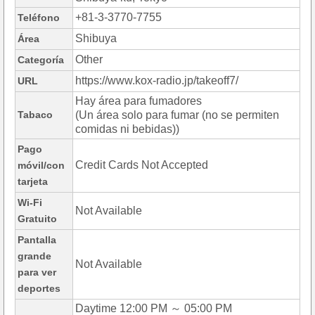
+81-3-3770-7755
Teléfono
Shibuya
Área
Other
Categoría
https://www.kox-radio.jp/takeoff7/
URL
Hay área para fumadores
Tabaco
(Un área solo para fumar (no se permiten
comidas ni bebidas))
Pago
Credit Cards Not Accepted
móvil/con
tarjeta
Wi-Fi
Not Available
Gratuito
Pantalla
grande
Not Available
para ver
deportes
Daytime 12:00 PM ～ 05:00 PM