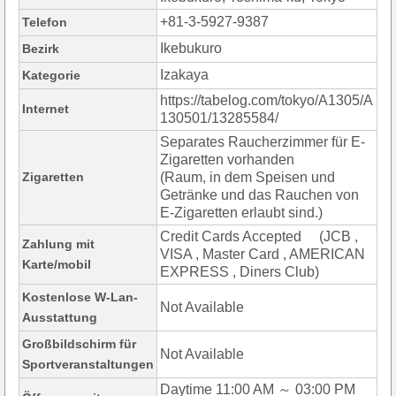
+81-3-5927-9387
Telefon
Ikebukuro
Bezirk
Izakaya
Kategorie
https://tabelog.com/tokyo/A1305/A
Internet
130501/13285584/
Separates Raucherzimmer für E-
Zigaretten vorhanden
Zigaretten
(Raum, in dem Speisen und
Getränke und das Rauchen von
E-Zigaretten erlaubt sind.)
Credit Cards Accepted (JCB ,
Zahlung mit
VISA , Master Card , AMERICAN
Karte/mobil
EXPRESS , Diners Club)
Kostenlose W-Lan-
Not Available
Ausstattung
Großbildschirm für
Not Available
Sportveranstaltungen
Daytime 11:00 AM ～ 03:00 PM