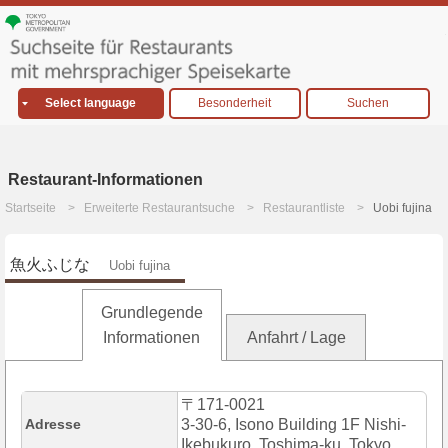
Select language
Besonderheit
Suchen
Restaurant-Informationen
Startseite
Erweiterte Restaurantsuche
Restaurantliste
Uobi fujina
魚火ふじな
Uobi fujina
Grundlegende
Informationen
Anfahrt / Lage
〒171-0021
Adresse
3-30-6, Isono Building 1F Nishi-
Ikebukuro, Toshima-ku, Tokyo