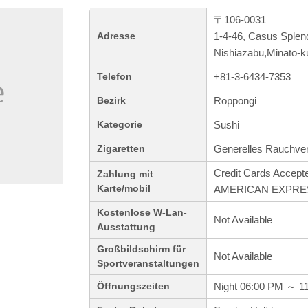
〒106-0031
1-4-46, Casus Splen
Adresse
Nishiazabu,Minato-k
+81-3-6434-7353
Telefon
Roppongi
Bezirk
Sushi
Kategorie
Generelles Rauchve
Zigaretten
Credit Cards Accept
Zahlung mit
Karte/mobil
AMERICAN EXPRESS 
Kostenlose W-Lan-
Not Available
Ausstattung
Großbildschirm für
Not Available
Sportveranstaltungen
Night 06:00 PM ～ 1
Öffnungszeiten