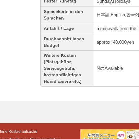
Sunday,Holidays
Fester Ruhetag
Speisekarte in den
日本語,English,한
Sprachen
5 min.walk from the 
Anfahrt / Lage
Durchschnittliches
approx. 40,000yen
Budget
Weitere Kosten
(Platzgebühr,
Not Available
Servicegebühr,
kostenpflichtiges
Horsd’œuvre etc.)
terte Restaurantsuche