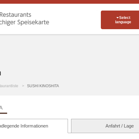
Select
language
n
aurantliste
SUSHI KINOSHITA
A
dlegende Informationen
Anfahrt / Lage