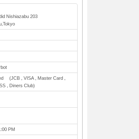
did Nishiazabu 203
u,Tokyo
rbot
ed (JCB , VISA , Master Card ,
, Diners Club)
1:00 PM