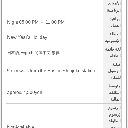
الأحداث
الرياضية
مواعيد
Night 05:00 PM ～ 11:00 PM
العمل
العطلة
New Year's Holiday
الإسبوعية
لغة قائمة
日本語,English,简体中文,繁体
الطعام
كيفية
5 min.walk from the East of Shinjuku station
الوصول
للمكان
متوسط
approx. 4,500yen
التكلفة
المالية
الرسوم
(رسوم
الطاولة،
Not Available
رسوم