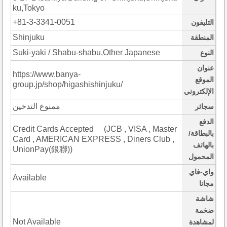
ku,Tokyo
+81-3-3341-0051
التليفون
Shinjuku
المنطقة
Suki-yaki / Shabu-shabu,Other Japanese
النوع
عنوان
https://www.banya-
الموقع
group.jp/shop/higashishinjuku/
الإلكتروني
ممنوع التدخين
سجائر
الدفع
Credit Cards Accepted (JCB , VISA , Master
بالبطاقة/
Card , AMERICAN EXPRESS , Diners Club ,
بالهاتف
UnionPay(銀聯))
المحمول
واي-فاي
Available
مجانا
شاشة
ضخمة
Not Available
لمشاهدة