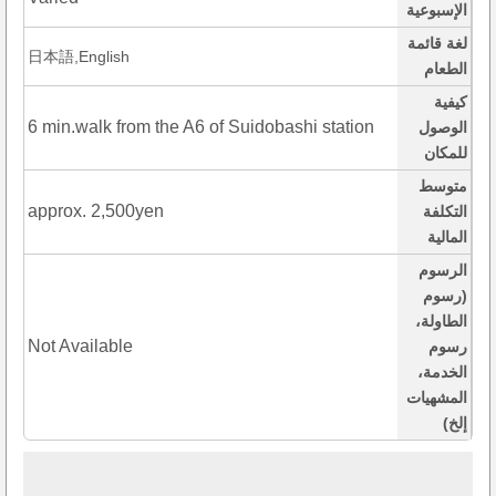
الإسبوعية
لغة قائمة
日本語,English
الطعام
كيفية
6 min.walk from the A6 of Suidobashi station
الوصول
للمكان
متوسط
approx. 2,500yen
التكلفة
المالية
الرسوم
(رسوم
الطاولة،
Not Available
رسوم
الخدمة،
المشهيات
إلخ)