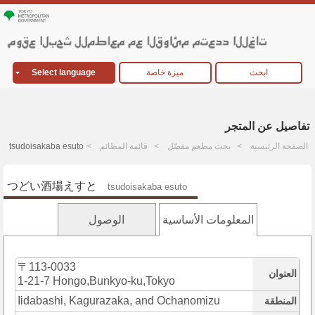
ابحث
ميزة خاصة
Select language
تفاصيل عن المتجر
الصفحة الرئيسية
بحث مطعم مفصّل
قائمة المطائم
tsudoisakaba esuto
つどい酒場えすと
tsudoisakaba esuto
المعلومات الأساسية
الوصول
〒113-0033
العنوان
1-21-7 Hongo,Bunkyo-ku,Tokyo
Iidabashi, Kagurazaka, and Ochanomizu
المنطقة