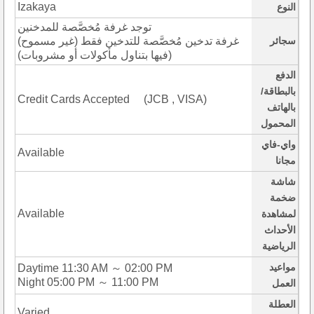
Izakaya
النوع
توجد غرفة مُخصَّصة للمدخنين
سجائر
(غرفة تدخين مُخصَّصة للتدخين فقط (غير مسموح
فيها بتناول مأكولات أو مشروبات))
الدفع
بالبطاقة/
Credit Cards Accepted (JCB , VISA)
بالهاتف
المحمول
واي-فاي
Available
مجانا
شاشة
ضخمة
Available
لمشاهدة
الأحداث
الرياضية
مواعيد
Daytime 11:30 AM ～ 02:00 PM
Night 05:00 PM ～ 11:00 PM
العمل
العطلة
Varied